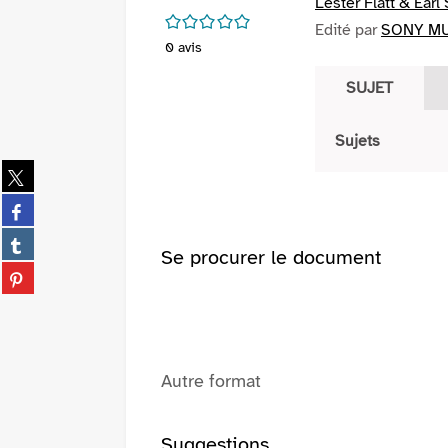
Lester Flatt & Earl
/5
Edité par
SONY MUS
0
avis
SUJET
Sujets
Partager
sur
Partager
twitter
sur
(Nouvelle
Partager
facebook
Se procurer le document
fenêtre)
sur
(Nouvelle
Partager
tumblr
fenêtre)
sur
(Nouvelle
pinterest
fenêtre)
(Nouvelle
fenêtre)
Autre format
Suggestions