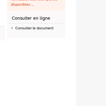
fenêtre)
mail
disponibles ...
Consulter en ligne
Consulter le document