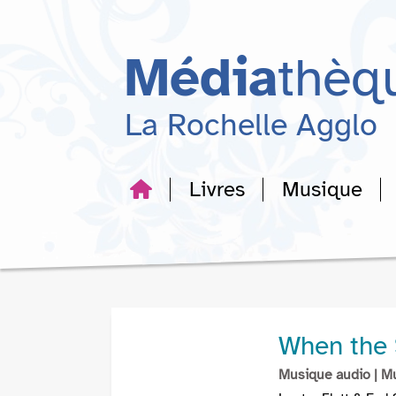
Aller
Aller
Aller
au
au
à
menu
contenu
la
Média
thèq
recherche
La Rochelle Agglo
Livres
Musique
When the 
Musique audio
| M