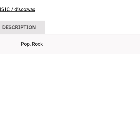
IC / disco:wax
DESCRIPTION
Pop, Rock