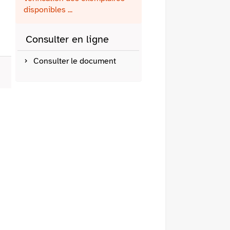
fenêtre)
mail
disponibles ...
Consulter en ligne
Consulter le document