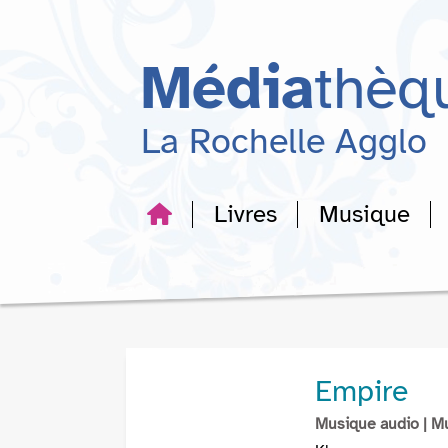
Aller
Aller
Aller
au
au
à
menu
contenu
la
Média
thèq
recherche
La Rochelle Agglo
Livres
Musique
Empire
Musique audio
| M