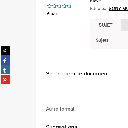
Klave
/5
Edité par
SONY MUS
0
avis
SUJET
Sujets
Partager
sur
Partager
twitter
sur
(Nouvelle
Partager
facebook
Se procurer le document
fenêtre)
sur
(Nouvelle
Partager
tumblr
fenêtre)
sur
(Nouvelle
pinterest
fenêtre)
(Nouvelle
fenêtre)
Autre format
Suggestions