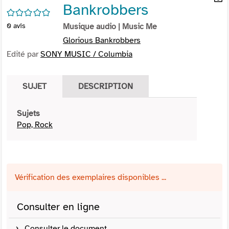
Bankrobbers
per
En
/5
(Nou
par
0
avis
Musique audio
| Music Me
fenê
mai
Glorious Bankrobbers
Edité par
SONY MUSIC / Columbia
SUJET
DESCRIPTION
Sujets
Pop, Rock
Vérification des exemplaires disponibles ...
Consulter en ligne
Consulter le document