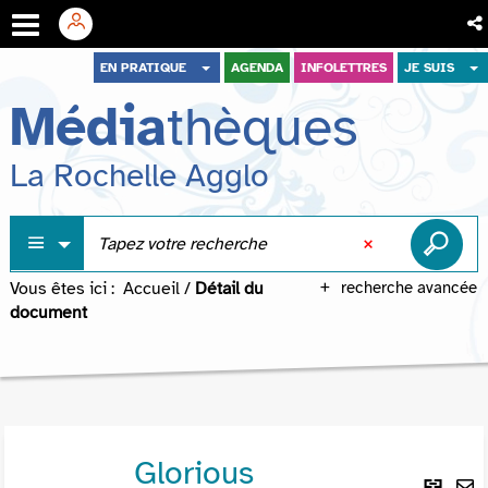
Aller
Aller
Aller
EN PRATIQUE
AGENDA
INFOLETTRES
JE SUIS
au
au
à
Média
thèques
menu
contenu
la
recherche
La Rochelle Agglo
Vous êtes ici :
Accueil
/
Détail du
recherche avancée
document
Glorious
Lie