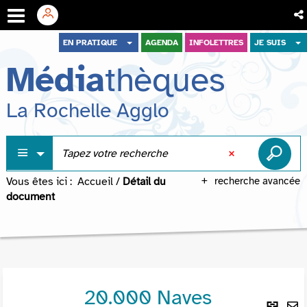
Aller
Aller
Aller
EN PRATIQUE
AGENDA
INFOLETTRES
JE SUIS
au
au
à
Média
thèques
menu
contenu
la
recherche
La Rochelle Agglo
Vous êtes ici :
Accueil
/
Détail du
recherche avancée
document
20.000 Naves
Lie