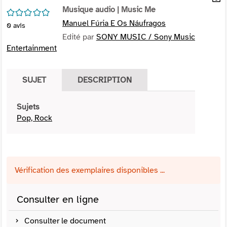
per
Musique audio
| Music Me
En
/5
(Nou
par
Manuel Fúria E Os Náufragos
0
avis
fenê
mai
Edité par
SONY MUSIC / Sony Music
Entertainment
SUJET
DESCRIPTION
Sujets
Pop, Rock
Vérification des exemplaires disponibles ...
Consulter en ligne
Consulter le document