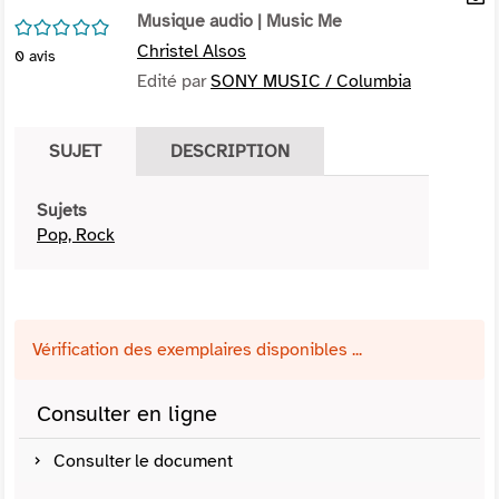
per
Musique audio
| Music Me
En
/5
(Nou
par
Christel Alsos
0
avis
fenê
mai
Edité par
SONY MUSIC / Columbia
SUJET
DESCRIPTION
Sujets
Pop, Rock
Vérification des exemplaires disponibles ...
Consulter en ligne
Consulter le document