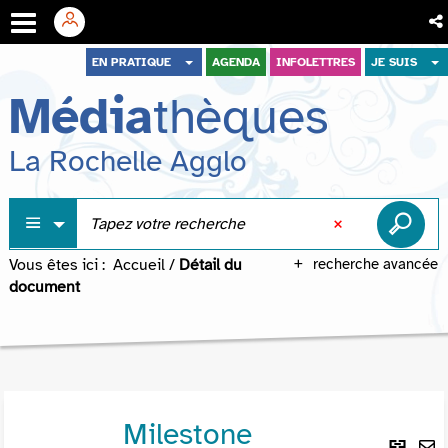
Aller
Aller
Aller
EN PRATIQUE
AGENDA
INFOLETTRES
JE SUIS
au
au
à
Média
thèques
menu
contenu
la
recherche
La Rochelle Agglo
Vous êtes ici :
Accueil
/
Détail du
recherche avancée
document
Milestone
Lie