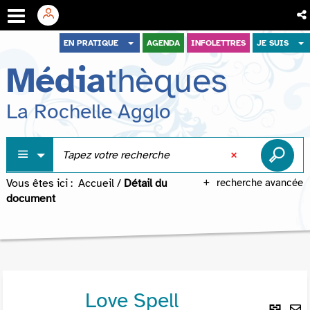
Aller
Aller
Aller
EN PRATIQUE
AGENDA
INFOLETTRES
JE SUIS
au
au
à
Média
thèques
menu
contenu
la
recherche
La Rochelle Agglo
Vous êtes ici :
Accueil
/
Détail du
recherche avancée
document
Love Spell
Lie