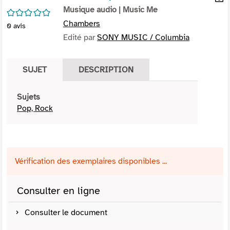
per
Musique audio
| Music Me
En
/5
(Nou
par
Chambers
0
avis
fenê
mai
Edité par
SONY MUSIC / Columbia
SUJET
DESCRIPTION
Sujets
Pop, Rock
Vérification des exemplaires disponibles ...
Consulter en ligne
Consulter le document