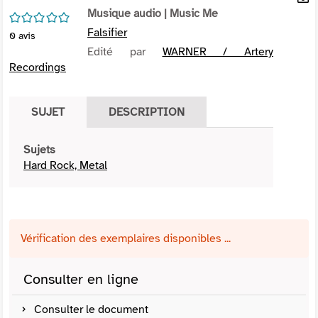
per
Musique audio
| Music Me
En
/5
(Nou
par
Falsifier
0
avis
fenê
mai
Edité par
WARNER / Artery
Recordings
SUJET
DESCRIPTION
Sujets
Hard Rock, Metal
Vérification des exemplaires disponibles ...
Consulter en ligne
Consulter le document