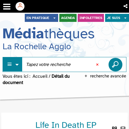
Aller
Aller
Aller
EN PRATIQUE
AGENDA
INFOLETTRES
JE SUIS
au
au
à
Média
thèques
menu
contenu
la
recherche
La Rochelle Agglo
Vous êtes ici :
Accueil
/
Détail du
recherche avancée
document
Life In Death EP
Lie