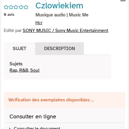
Czlowiekiem
per
En
/5
(Nou
par
0
avis
Musique audio
| Music Me
fenê
mai
Hcr
Edité par
SONY MUSIC / Sony Music Entertainment
SUJET
DESCRIPTION
Sujets
Rap, R&B, Soul
Vérification des exemplaires disponibles ...
Consulter en ligne
Consulter le document