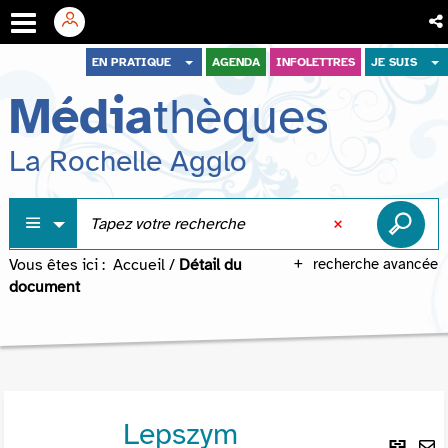
Aller
Aller
Aller
EN PRATIQUE
AGENDA
INFOLETTRES
JE SUIS
au
au
à
Média
thèques
menu
contenu
la
recherche
La Rochelle Agglo
Vous êtes ici :
Accueil
/
Détail du
recherche avancée
document
Lepszym
Lie