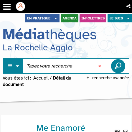
Aller
Aller
Aller
EN PRATIQUE
AGENDA
INFOLETTRES
JE SUIS
au
au
à
Média
thèques
menu
contenu
la
recherche
La Rochelle Agglo
Vous êtes ici :
Accueil
/
Détail du
recherche avancée
document
Me Enamoré
Lie