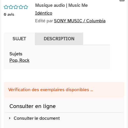
per
Musique audio
| Music Me
En
/5
(Nou
par
Idéntico
0
avis
fenê
mai
Edité par
SONY MUSIC / Columbia
SUJET
DESCRIPTION
Sujets
Pop, Rock
Vérification des exemplaires disponibles ...
Consulter en ligne
Consulter le document