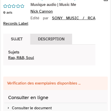
per
Musique audio
| Music Me
En
/5
(Nou
par
Nick Cannon
0
avis
fenê
mai
Edité par
SONY MUSIC / RCA
Records Label
SUJET
DESCRIPTION
Sujets
Rap, R&B, Soul
Vérification des exemplaires disponibles ...
Consulter en ligne
Consulter le document