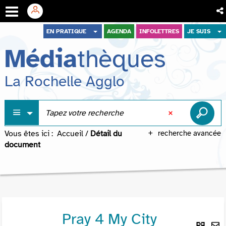
Aller
Aller
Aller
EN PRATIQUE
AGENDA
INFOLETTRES
JE SUIS
au
au
à
Média
thèques
menu
contenu
la
recherche
La Rochelle Agglo
Vous êtes ici :
Accueil
/
Détail du
recherche avancée
document
Pray 4 My City
Lie