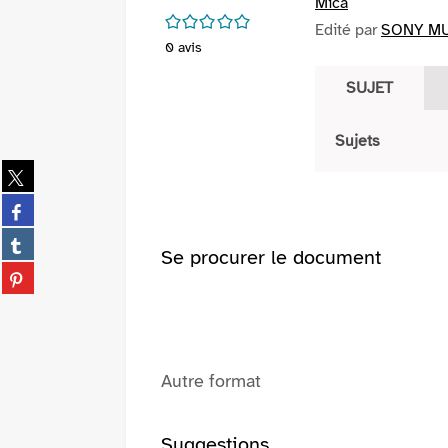
Mica
/5
Edité par
SONY MUS
0
avis
SUJET
Sujets
Partager
sur
Partager
twitter
sur
(Nouvelle
Partager
facebook
Se procurer le document
fenêtre)
sur
(Nouvelle
Partager
tumblr
fenêtre)
sur
(Nouvelle
pinterest
fenêtre)
(Nouvelle
fenêtre)
Autre format
Suggestions