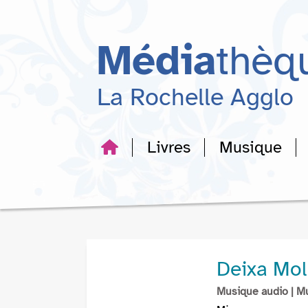
Aller
Aller
Aller
au
au
à
menu
contenu
la
Média
thèq
recherche
La Rochelle Agglo
Livres
Musique
Deixa Mol
Musique audio
| M