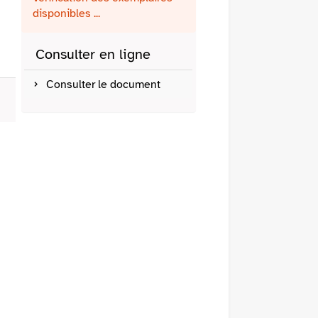
fenêtre)
mail
disponibles ...
Consulter en ligne
Consulter le document