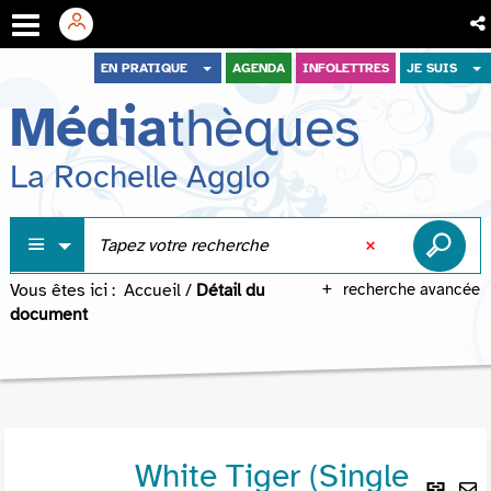
Aller
Aller
Aller
EN PRATIQUE
AGENDA
INFOLETTRES
JE SUIS
au
au
à
Média
thèques
menu
contenu
la
recherche
La Rochelle Agglo
Vous êtes ici :
Accueil
/
Détail du
recherche avancée
document
White Tiger (Single
Lie