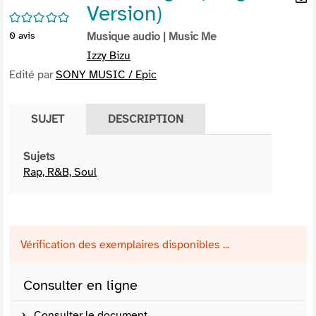
Version)
per
En
/5
(Nou
par
0
avis
Musique audio
| Music Me
fenê
mai
Izzy Bizu
Edité par
SONY MUSIC / Epic
SUJET
DESCRIPTION
Sujets
Rap, R&B, Soul
Vérification des exemplaires disponibles ...
Consulter en ligne
Consulter le document