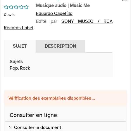
per
Musique audio
| Music Me
En
/5
(Nou
par
Eduardo Capetillo
0
avis
fenê
mai
Edité par
SONY MUSIC / RCA
Records Label
SUJET
DESCRIPTION
Sujets
Pop, Rock
Vérification des exemplaires disponibles ...
Consulter en ligne
Consulter le document