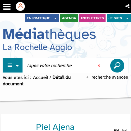
Aller
Aller
Aller
EN PRATIQUE
AGENDA
INFOLETTRES
JE SUIS
au
au
à
Média
thèques
menu
contenu
la
recherche
La Rochelle Agglo
Vous êtes ici :
Accueil
/
Détail du
recherche avancée
document
Piel Ajena
Lie