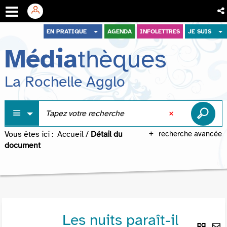
Aller
Aller
Aller
EN PRATIQUE
AGENDA
INFOLETTRES
JE SUIS
au
au
à
Média
thèques
menu
contenu
la
recherche
La Rochelle Agglo
Vous êtes ici :
Accueil
/
Détail du
recherche avancée
document
Les nuits paraît-il
Lie