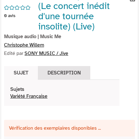
(Le concert inédit
per
En
/5
(Nou
par
d'une tournée
0
avis
fenê
mai
insolite) (Live)
Musique audio
| Music Me
Christophe Willem
Edité par
SONY MUSIC / Jive
SUJET
DESCRIPTION
Sujets
Variété Française
Vérification des exemplaires disponibles ...