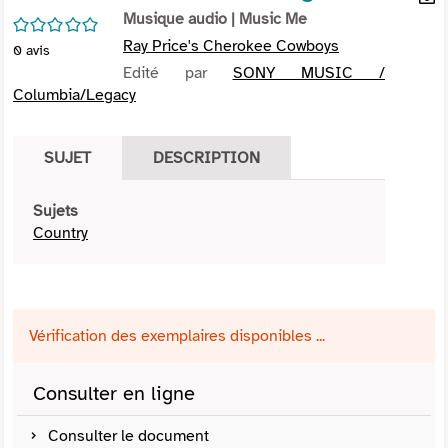
per
Musique audio
| Music Me
En
/5
(Nou
par
Ray Price's Cherokee Cowboys
0
avis
fenê
mai
Edité par
SONY MUSIC /
Columbia/Legacy
SUJET
DESCRIPTION
Sujets
Country
Vérification des exemplaires disponibles ...
Consulter en ligne
Consulter le document