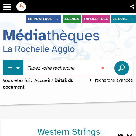
Aller
Aller
Aller
EN PRATIQUE
AGENDA
INFOLETTRES
JE SUIS
au
au
à
Média
thèques
menu
contenu
la
recherche
La Rochelle Agglo
Vous êtes ici :
Accueil
/
Détail du
recherche avancée
document
Western Strings
Lie