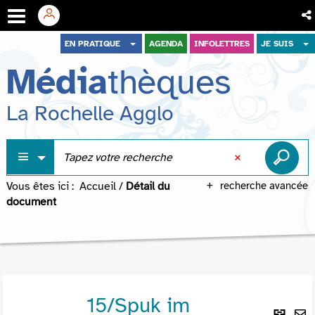
Aller
Aller
Aller
EN PRATIQUE
AGENDA
INFOLETTRES
JE SUIS
au
au
à
Média
thèques
menu
contenu
la
recherche
La Rochelle Agglo
Vous êtes ici :
Accueil
/
Détail du
recherche avancée
document
15/Spuk im
Lie