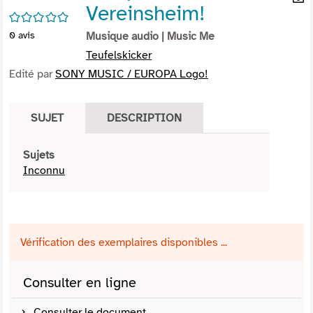
Vereinsheim!
per
En
/5
(Nou
par
0
avis
Musique audio
| Music Me
fenê
mai
Teufelskicker
Edité par
SONY MUSIC / EUROPA Logo!
SUJET
DESCRIPTION
Sujets
Inconnu
Vérification des exemplaires disponibles ...
Consulter en ligne
Consulter le document