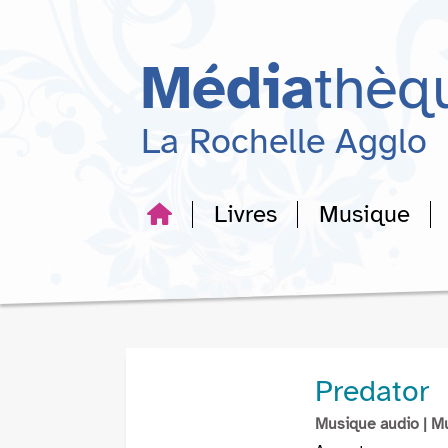
Aller
Aller
Aller
au
au
à
menu
contenu
la
Média
thèq
recherche
La Rochelle Agglo
Livres
Musique
Predator
Musique audio
| M