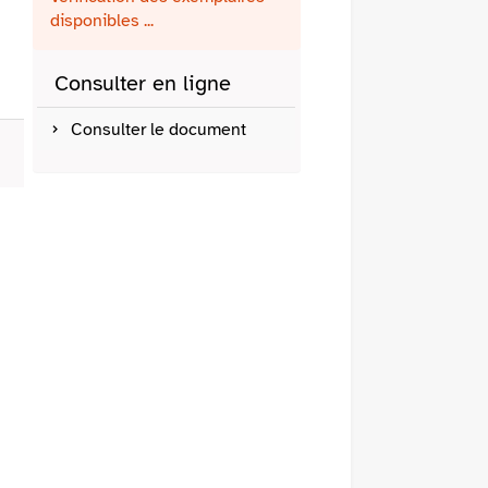
fenêtre)
mail
disponibles ...
Consulter en ligne
Consulter le document