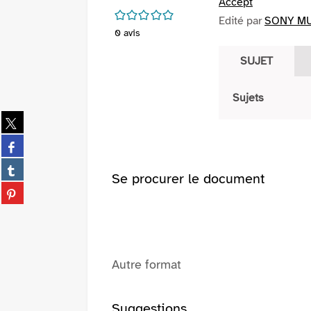
Accept
/5
Edité par
SONY MUS
0
avis
SUJET
Sujets
Partager
sur
Partager
twitter
sur
(Nouvelle
Partager
facebook
Se procurer le document
fenêtre)
sur
(Nouvelle
Partager
tumblr
fenêtre)
sur
(Nouvelle
pinterest
fenêtre)
(Nouvelle
fenêtre)
Autre format
Suggestions