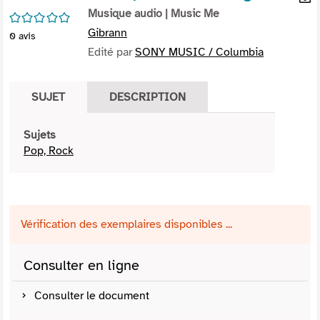
per
Musique audio
| Music Me
En
/5
(Nou
par
Gibrann
0
avis
fenê
mai
Edité par
SONY MUSIC / Columbia
SUJET
DESCRIPTION
Sujets
Pop, Rock
Vérification des exemplaires disponibles ...
Consulter en ligne
Consulter le document