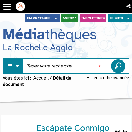
Aller
Aller
Aller
EN PRATIQUE
AGENDA
INFOLETTRES
JE SUIS
au
au
à
Média
thèques
menu
contenu
la
recherche
La Rochelle Agglo
Vous êtes ici :
Accueil
/
Détail du
recherche avancée
document
Escápate Conmigo
Lie