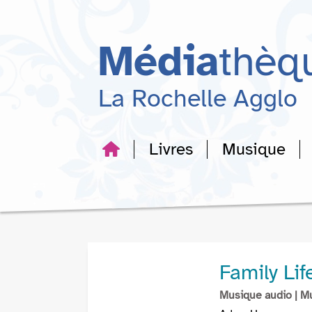
Aller
Aller
Aller
au
au
à
menu
contenu
la
Média
thèq
recherche
La Rochelle Agglo
Livres
Musique
Family Lif
Musique audio
| M