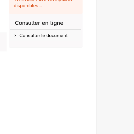
fenêtre)
mail
disponibles ...
Consulter en ligne
Consulter le document