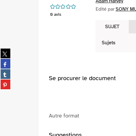
Adam Harvey
/5
Edité par
SONY MUS
0
avis
SUJET
Sujets
Partager
sur
Partager
twitter
sur
(Nouvelle
Partager
facebook
Se procurer le document
fenêtre)
sur
(Nouvelle
Partager
tumblr
fenêtre)
sur
(Nouvelle
pinterest
fenêtre)
(Nouvelle
fenêtre)
Autre format
Suggestions