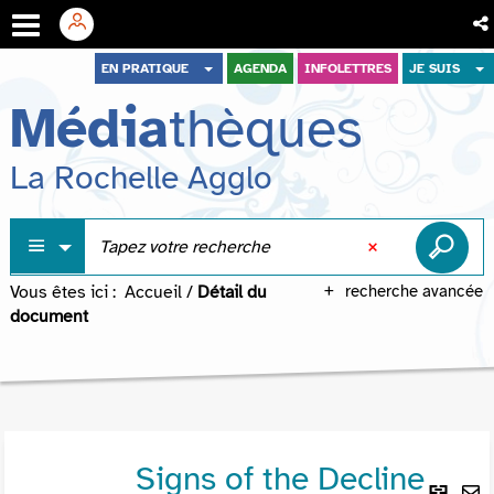
Aller
Aller
Aller
EN PRATIQUE
AGENDA
INFOLETTRES
JE SUIS
au
au
à
Média
thèques
menu
contenu
la
recherche
La Rochelle Agglo
Vous êtes ici :
Accueil
/
Détail du
recherche avancée
document
Signs of the Decline
Lie