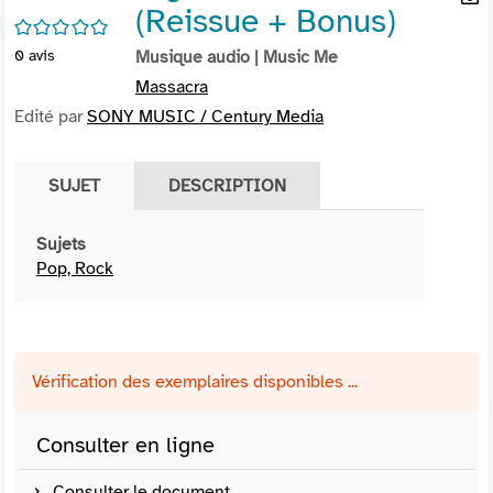
(Reissue + Bonus)
per
En
/5
(Nou
par
0
avis
Musique audio
| Music Me
fenê
mai
Massacra
Edité par
SONY MUSIC / Century Media
SUJET
DESCRIPTION
Sujets
Pop, Rock
Vérification des exemplaires disponibles ...
Consulter en ligne
Consulter le document