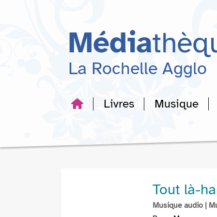
Aller
Aller
Aller
au
au
à
menu
contenu
la
Média
thèq
recherche
La Rochelle Agglo
Livres
Musique
Tout là-ha
Musique audio
| M