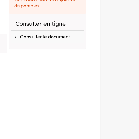
fenêtre)
mail
disponibles ...
Consulter en ligne
Consulter le document