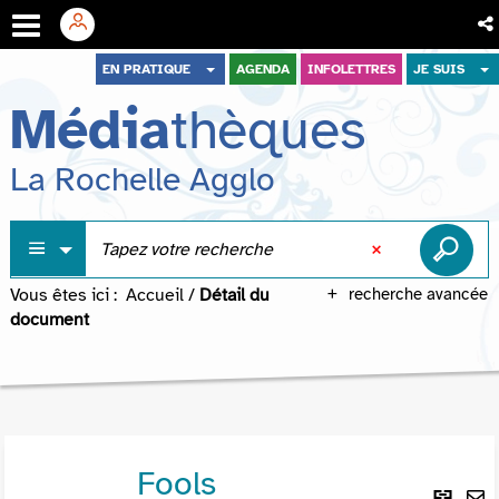
Aller
Aller
Aller
EN PRATIQUE
AGENDA
INFOLETTRES
JE SUIS
au
au
à
Média
thèques
menu
contenu
la
recherche
La Rochelle Agglo
Vous êtes ici :
Accueil
/
Détail du
recherche avancée
document
Fools
Lie