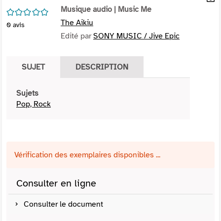
per
Musique audio
| Music Me
En
/5
(Nou
par
The Aikiu
0
avis
fenê
mai
Edité par
SONY MUSIC / Jive Epic
SUJET
DESCRIPTION
Sujets
Pop, Rock
Vérification des exemplaires disponibles ...
Consulter en ligne
Consulter le document