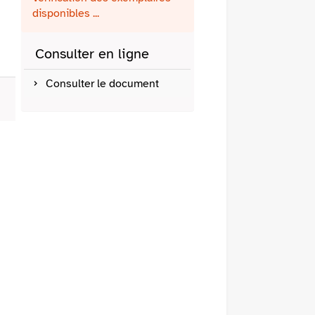
fenêtre)
mail
disponibles ...
Consulter en ligne
Consulter le document