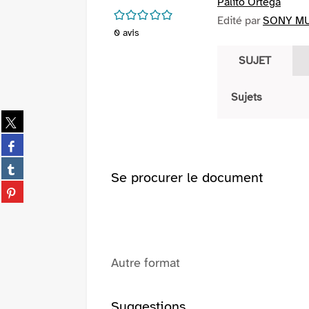
Palito Ortega
/5
Edité par
SONY MUS
0
avis
SUJET
Sujets
Partager
sur
Partager
twitter
sur
(Nouvelle
Partager
facebook
Se procurer le document
fenêtre)
sur
(Nouvelle
Partager
tumblr
fenêtre)
sur
(Nouvelle
pinterest
fenêtre)
(Nouvelle
fenêtre)
Autre format
Suggestions