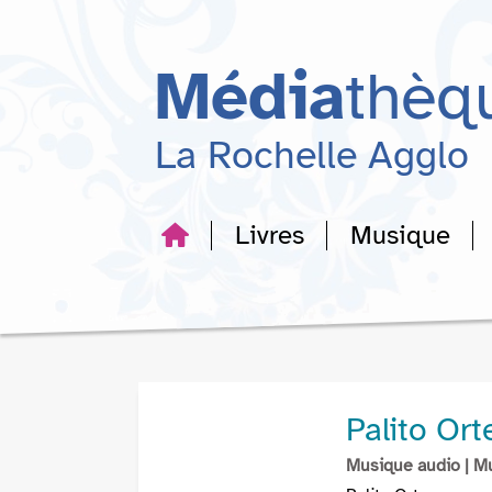
Aller
Aller
Aller
au
au
à
menu
contenu
la
Média
thèq
recherche
La Rochelle Agglo
Livres
Musique
Palito Or
Musique audio
| M