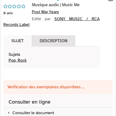
per
Musique audio
| Music Me
En
/5
(Nou
par
Post War Years
0
avis
fenê
mai
Edité par
SONY MUSIC / RCA
Records Label
SUJET
DESCRIPTION
Sujets
Pop, Rock
Vérification des exemplaires disponibles ...
Consulter en ligne
Consulter le document