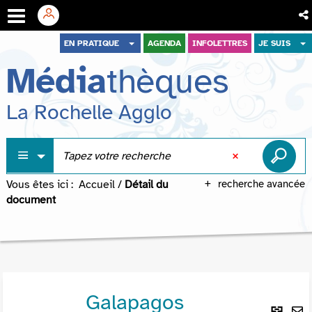
Aller
Aller
Aller
EN PRATIQUE
AGENDA
INFOLETTRES
JE SUIS
au
au
à
Média
thèques
menu
contenu
la
recherche
La Rochelle Agglo
Vous êtes ici :
Accueil
/
Détail du
recherche avancée
document
Galapagos
Lie