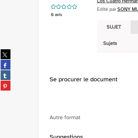
Los Cuatro Herman
/5
Edité par
SONY MUS
0
avis
SUJET
Sujets
Partager
sur
Partager
twitter
sur
(Nouvelle
Partager
facebook
Se procurer le document
fenêtre)
sur
(Nouvelle
Partager
tumblr
fenêtre)
sur
(Nouvelle
pinterest
fenêtre)
(Nouvelle
fenêtre)
Autre format
Suggestions