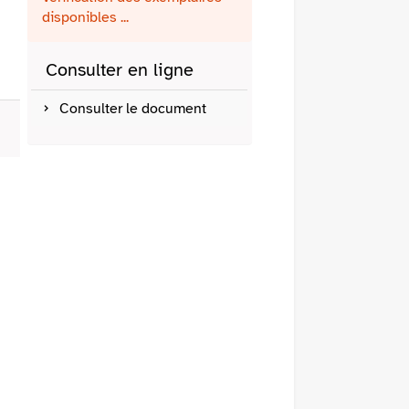
fenêtre)
mail
disponibles ...
Consulter en ligne
Consulter le document