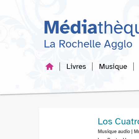
Aller
Aller
Aller
au
au
à
menu
contenu
la
Média
thèq
recherche
La Rochelle Agglo
Livres
Musique
Los Cuatr
Musique audio
| M