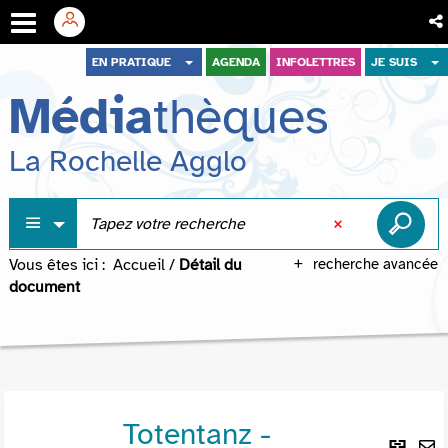
Aller
Aller
Aller
EN PRATIQUE
AGENDA
INFOLETTRES
JE SUIS
au
au
à
Média
thèques
menu
contenu
la
recherche
La Rochelle Agglo
Vous êtes ici :
Accueil
/
Détail du
recherche avancée
document
Totentanz -
Lie