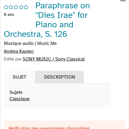
Paraphrase on
per
En
/5
(Nou
par
"Dies Irae" for
0
avis
fenê
mai
Piano and
Orchestra, S. 126
Musique audio
| Music Me
Andrea Kauten
Edité par
SONY MUSIC / Sony Classical
SUJET
DESCRIPTION
Sujets
Classique
Vérification des exemplaires disponibles ...