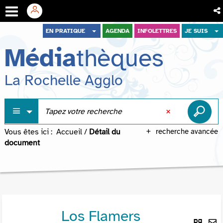
Aller
Aller
Aller
EN PRATIQUE
AGENDA
INFOLETTRES
JE SUIS
au
au
à
Média
thèques
menu
contenu
la
recherche
La Rochelle Agglo
Vous êtes ici :
Accueil
/
Détail du
recherche avancée
document
Los Flamers
Lie