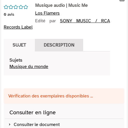
per
Musique audio
| Music Me
En
/5
(Nou
par
Los Flamers
0
avis
fenê
mai
Edité par
SONY MUSIC / RCA
Records Label
SUJET
DESCRIPTION
Sujets
Musique du monde
Vérification des exemplaires disponibles ...
Consulter en ligne
Consulter le document