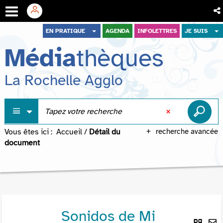
Aller
Aller
Aller
EN PRATIQUE
AGENDA
INFOLETTRES
JE SUIS
au
au
à
Média
thèques
menu
contenu
la
recherche
La Rochelle Agglo
Vous êtes ici :
Accueil
/
Détail du
recherche avancée
document
Sonidos de Mi
Lie