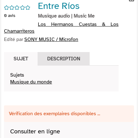
Entre Ríos
per
En
/5
(Nou
par
0
avis
Musique audio
| Music Me
fenê
mai
Los Hermanos Cuestas & Los
Chamarriteros
Edité par
SONY MUSIC / Microfon
SUJET
DESCRIPTION
Sujets
Musique du monde
Vérification des exemplaires disponibles ...
Consulter en ligne