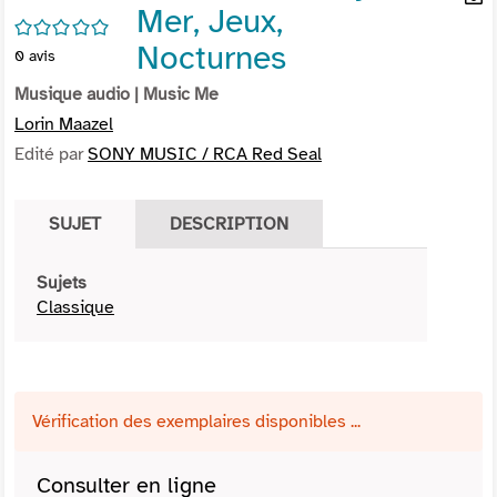
Mer, Jeux,
per
En
/5
(Nou
par
Nocturnes
0
avis
fenê
mai
Musique audio
| Music Me
Lorin Maazel
Edité par
SONY MUSIC / RCA Red Seal
SUJET
DESCRIPTION
Sujets
Classique
Vérification des exemplaires disponibles ...
Consulter en ligne