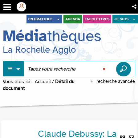
Aller
Aller
Aller
EN PRATIQUE
AGENDA
INFOLETTRES
JE SUIS
au
au
à
Média
thèques
menu
contenu
la
recherche
La Rochelle Agglo
Vous êtes ici :
Accueil
/
Détail du
recherche avancée
document
Claude Debussy: La
Lie