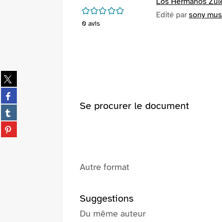
Los Hermanos Zul
/5
Edité par
sony mus
0
avis
Partager
sur
Partager
twitter
sur
Se procurer le document
(Nouvelle
Partager
facebook
fenêtre)
sur
(Nouvelle
Partager
tumblr
fenêtre)
sur
(Nouvelle
pinterest
fenêtre)
(Nouvelle
Autre format
fenêtre)
Suggestions
Du même auteur