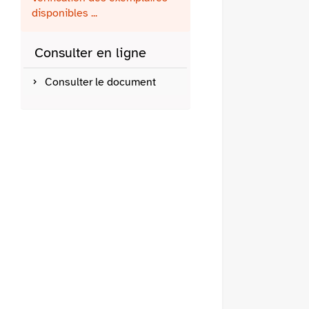
fenêtre)
mail
disponibles ...
Consulter en ligne
Consulter le document