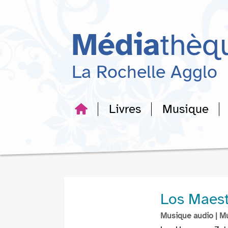
Aller
Aller
Aller
au
au
à
menu
contenu
la
Média
thèq
recherche
La Rochelle Agglo
Livres
Musique
Los Maest
Musique audio
| M