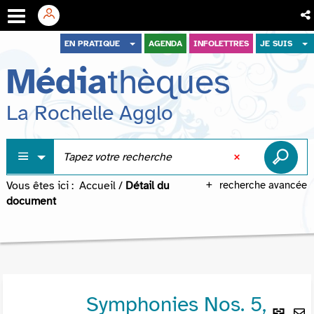
Aller
Aller
Aller
EN PRATIQUE
AGENDA
INFOLETTRES
JE SUIS
au
au
à
Média
thèques
menu
contenu
la
recherche
La Rochelle Agglo
Vous êtes ici :
Accueil
/
Détail du
recherche avancée
document
Symphonies Nos. 5,
Lie