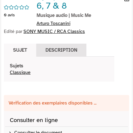
6, 7 & 8
per
En
/5
(Nou
par
0
avis
Musique audio
| Music Me
fenê
mai
Arturo Toscanini
Edité par
SONY MUSIC / RCA Classics
SUJET
DESCRIPTION
Sujets
Classique
Vérification des exemplaires disponibles ...
Consulter en ligne
Consulter le document