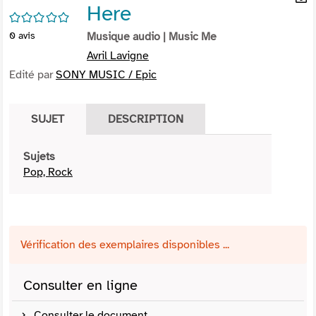
Here
per
En
/5
(Nou
par
0
avis
Musique audio
| Music Me
fenê
mai
Avril Lavigne
Edité par
SONY MUSIC / Epic
SUJET
DESCRIPTION
Sujets
Pop, Rock
Vérification des exemplaires disponibles ...
Consulter en ligne
Consulter le document