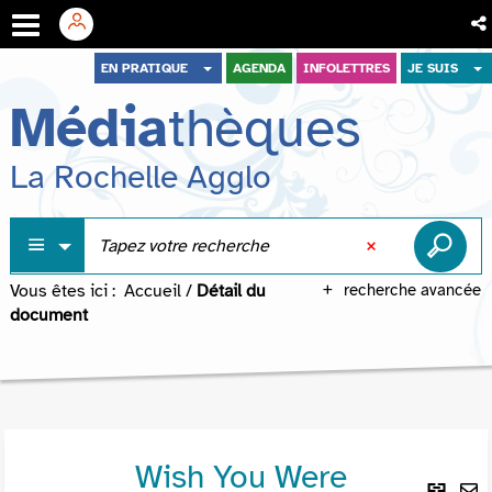
Aller
Aller
Aller
EN PRATIQUE
AGENDA
INFOLETTRES
JE SUIS
au
au
à
Média
thèques
menu
contenu
la
recherche
La Rochelle Agglo
Vous êtes ici :
Accueil
/
Détail du
recherche avancée
document
Wish You Were
Lie