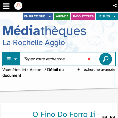
Aller
Aller
Aller
EN PRATIQUE
AGENDA
INFOLETTRES
JE SUIS
au
au
à
Média
thèques
menu
contenu
la
recherche
La Rochelle Agglo
Vous êtes ici :
Accueil
/
Détail du
recherche avancée
document
O Fino Do Forro Ii -
Lie