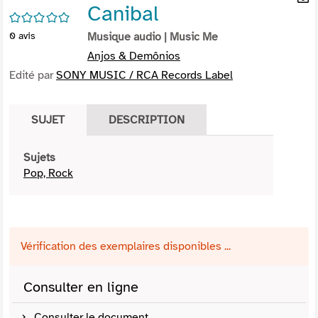
Canibal
per
En
/5
(Nou
par
0
avis
Musique audio
| Music Me
fenê
mai
Anjos & Demônios
Edité par
SONY MUSIC / RCA Records Label
SUJET
DESCRIPTION
Sujets
Pop, Rock
Vérification des exemplaires disponibles ...
Consulter en ligne
Consulter le document