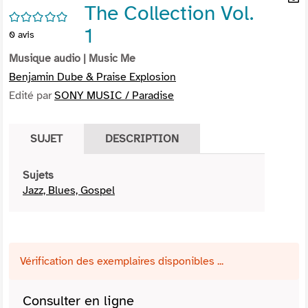
The Collection Vol.
per
En
/5
(Nou
par
1
0
avis
fenê
mai
Musique audio
| Music Me
Benjamin Dube & Praise Explosion
Edité par
SONY MUSIC / Paradise
SUJET
DESCRIPTION
Sujets
Jazz, Blues, Gospel
Vérification des exemplaires disponibles ...
Consulter en ligne