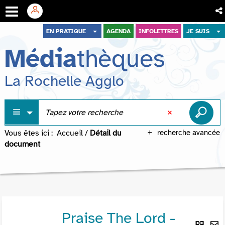
Aller
Aller
Aller
EN PRATIQUE
AGENDA
INFOLETTRES
JE SUIS
au
au
à
Média
thèques
menu
contenu
la
recherche
La Rochelle Agglo
Vous êtes ici :
Accueil
/
Détail du
recherche avancée
document
Praise The Lord -
Lie