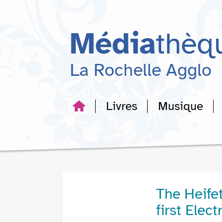
Aller
Aller
Aller
au
au
à
menu
contenu
la
Média
thèq
recherche
La Rochelle Agglo
Livres
Musique
The Heifet
first Elec