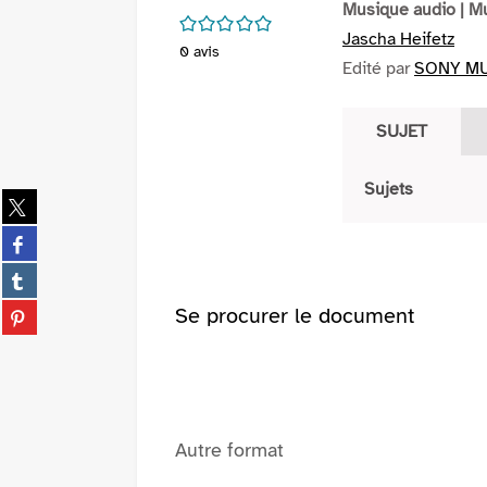
Musique audio
| M
/5
Jascha Heifetz
0
avis
Edité par
SONY MU
SUJET
Sujets
Partager
sur
Partager
twitter
sur
(Nouvelle
Partager
facebook
fenêtre)
sur
(Nouvelle
Partager
Se procurer le document
tumblr
fenêtre)
sur
(Nouvelle
pinterest
fenêtre)
(Nouvelle
fenêtre)
Autre format