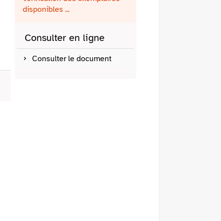
fenêtre)
mail
disponibles ...
Consulter en ligne
Consulter le document