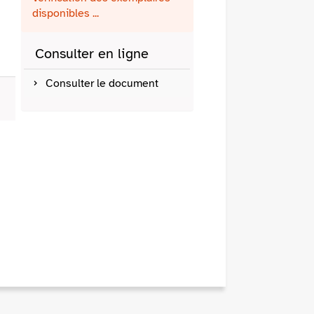
fenêtre)
mail
disponibles ...
Consulter en ligne
Consulter le document