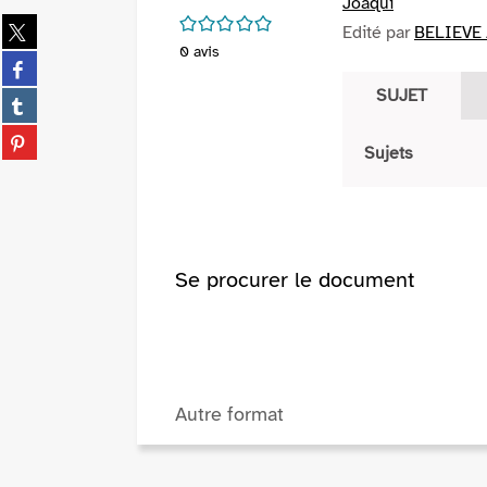
Joaqui
/5
Partager
Edité par
BELIEVE /
sur
0
avis
Partager
twitter
sur
SUJET
(Nouvelle
Partager
facebook
fenêtre)
sur
(Nouvelle
Partager
tumblr
Sujets
fenêtre)
sur
(Nouvelle
pinterest
fenêtre)
(Nouvelle
fenêtre)
Se procurer le document
Autre format