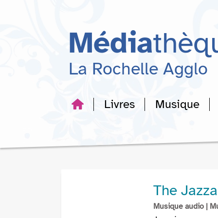
Aller
Aller
Aller
au
au
à
menu
contenu
la
Média
thèq
recherche
La Rochelle Agglo
Livres
Musique
The Jazza
Musique audio
| M