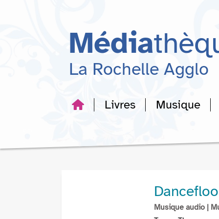
Aller
Aller
Aller
au
au
à
menu
contenu
la
Média
thèq
recherche
La Rochelle Agglo
Livres
Musique
Dancefloo
Musique audio
| M