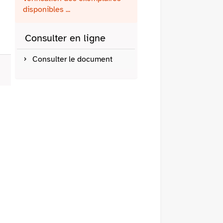
fenêtre)
mail
disponibles ...
Consulter en ligne
Consulter le document