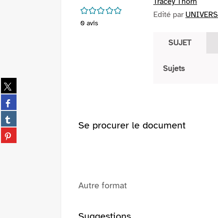
Tracey Thorn
/5
Edité par
UNIVERS
0
avis
SUJET
Sujets
Partager
sur
Partager
twitter
sur
(Nouvelle
Partager
facebook
Se procurer le document
fenêtre)
sur
(Nouvelle
Partager
tumblr
fenêtre)
sur
(Nouvelle
pinterest
fenêtre)
(Nouvelle
fenêtre)
Autre format
Suggestions