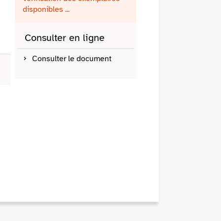
fenêtre)
mail
disponibles ...
Consulter en ligne
Consulter le document