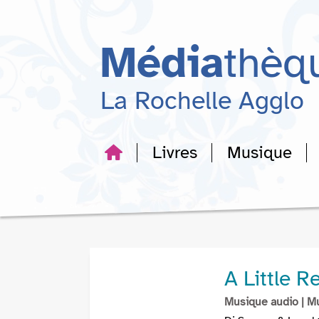
Aller
Aller
Aller
au
au
à
menu
contenu
la
Média
thèq
recherche
La Rochelle Agglo
Livres
Musique
A Little R
Musique audio
| M