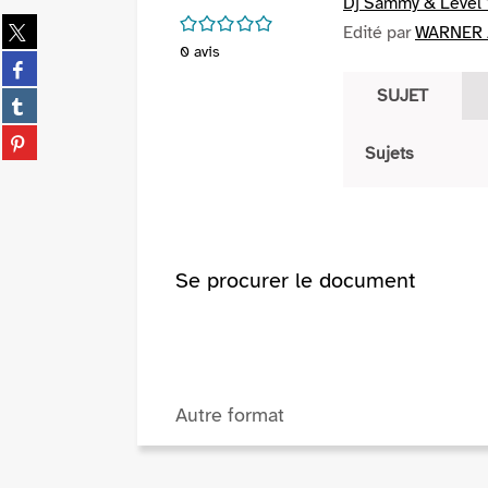
Dj Sammy & Level 
/5
Partager
Edité par
WARNER /
sur
0
avis
Partager
twitter
sur
SUJET
(Nouvelle
Partager
facebook
fenêtre)
sur
(Nouvelle
Partager
tumblr
Sujets
fenêtre)
sur
(Nouvelle
pinterest
fenêtre)
(Nouvelle
fenêtre)
Se procurer le document
Autre format