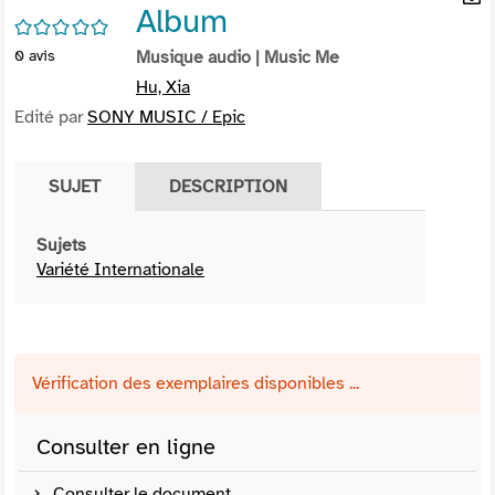
Album
per
En
/5
(Nou
par
0
avis
Musique audio
| Music Me
fenê
mai
Hu, Xia
Edité par
SONY MUSIC / Epic
SUJET
DESCRIPTION
Sujets
Variété Internationale
Vérification des exemplaires disponibles ...
Consulter en ligne
Consulter le document