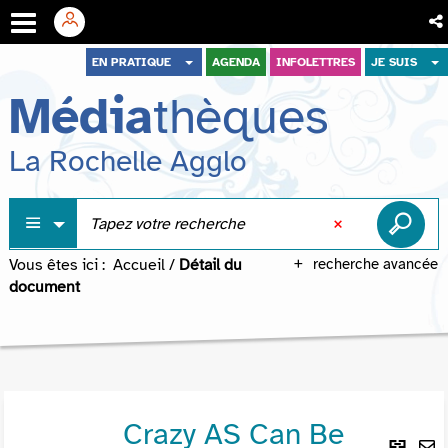
Aller
Aller
Aller
EN PRATIQUE
AGENDA
INFOLETTRES
JE SUIS
au
au
à
Média
thèques
menu
contenu
la
recherche
La Rochelle Agglo
Vous êtes ici :
Accueil
/
Détail du
recherche avancée
document
Crazy AS Can Be
Lie