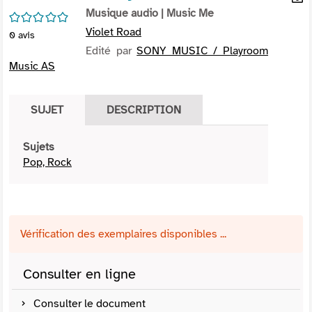
per
Musique audio
| Music Me
En
/5
(Nou
par
Violet Road
0
avis
fenê
mai
Edité par
SONY MUSIC / Playroom
Music AS
SUJET
DESCRIPTION
Sujets
Pop, Rock
Vérification des exemplaires disponibles ...
Consulter en ligne
Consulter le document