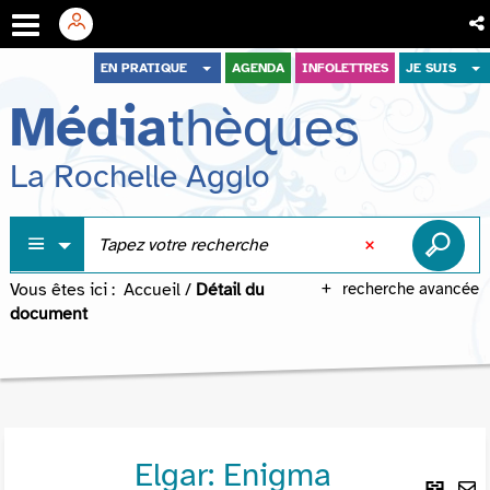
Aller
Aller
Aller
EN PRATIQUE
AGENDA
INFOLETTRES
JE SUIS
au
au
à
Média
thèques
menu
contenu
la
recherche
La Rochelle Agglo
Vous êtes ici :
Accueil
/
Détail du
recherche avancée
document
Elgar: Enigma
Lie