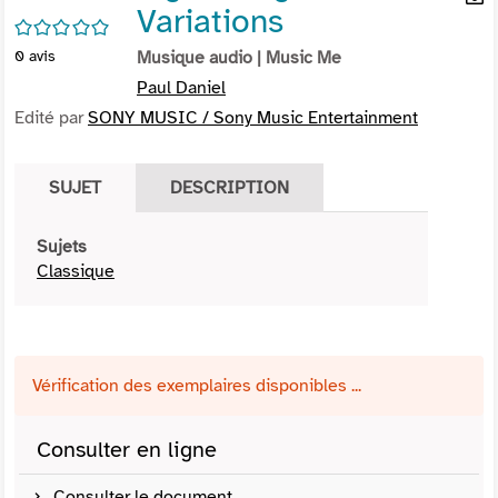
Variations
per
En
/5
(Nou
par
0
avis
Musique audio
| Music Me
fenê
mai
Paul Daniel
Edité par
SONY MUSIC / Sony Music Entertainment
SUJET
DESCRIPTION
Sujets
Classique
Vérification des exemplaires disponibles ...
Consulter en ligne
Consulter le document