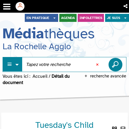
Aller
Aller
Aller
EN PRATIQUE
AGENDA
INFOLETTRES
JE SUIS
au
au
à
Média
thèques
menu
contenu
la
recherche
La Rochelle Agglo
Vous êtes ici :
Accueil
/
Détail du
recherche avancée
document
Tuesday's Child
Lie