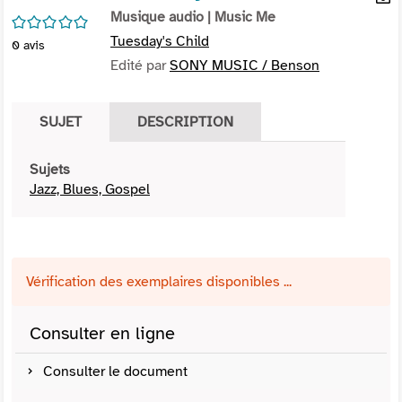
per
Musique audio
| Music Me
En
/5
(Nou
par
Tuesday's Child
0
avis
fenê
mai
Edité par
SONY MUSIC / Benson
SUJET
DESCRIPTION
Sujets
Jazz, Blues, Gospel
Vérification des exemplaires disponibles ...
Consulter en ligne
Consulter le document