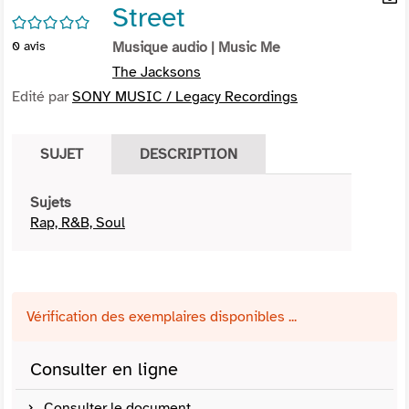
Street
per
En
/5
(Nou
par
0
avis
Musique audio
| Music Me
fenê
mai
The Jacksons
Edité par
SONY MUSIC / Legacy Recordings
SUJET
DESCRIPTION
Sujets
Rap, R&B, Soul
Vérification des exemplaires disponibles ...
Consulter en ligne
Consulter le document