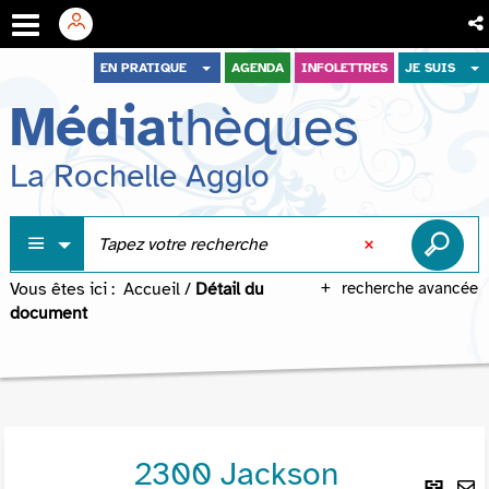
Aller
Aller
Aller
EN PRATIQUE
AGENDA
INFOLETTRES
JE SUIS
au
au
à
Média
thèques
menu
contenu
la
recherche
La Rochelle Agglo
Vous êtes ici :
Accueil
/
Détail du
recherche avancée
document
2300 Jackson
Lie