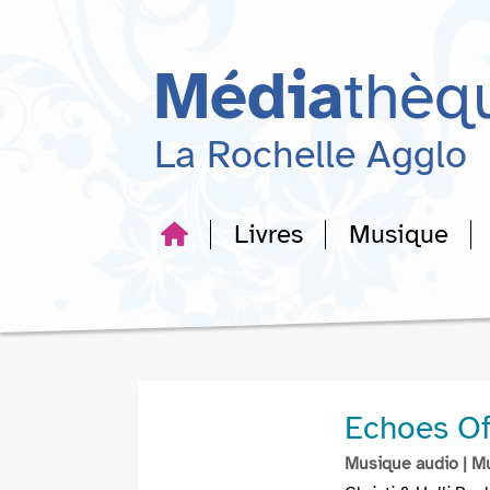
Aller
Aller
Aller
au
au
à
menu
contenu
la
Média
thèq
recherche
La Rochelle Agglo
Livres
Musique
Echoes Of
Musique audio
| M