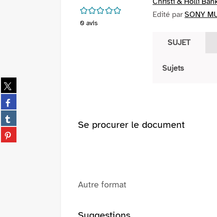
Christi & Holli Ban
/5
Edité par
SONY MU
0
avis
SUJET
Sujets
Partager
sur
Partager
twitter
sur
(Nouvelle
Partager
facebook
Se procurer le document
fenêtre)
sur
(Nouvelle
Partager
tumblr
fenêtre)
sur
(Nouvelle
pinterest
fenêtre)
(Nouvelle
fenêtre)
Autre format
Suggestions