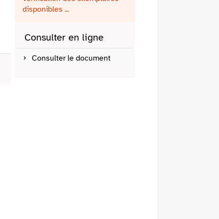
fenêtre)
mail
disponibles ...
Consulter en ligne
Consulter le document