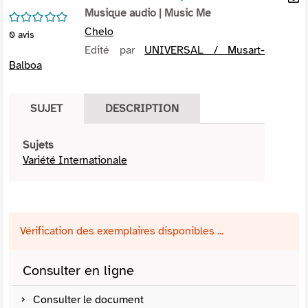
per
Musique audio
| Music Me
En
/5
(Nou
par
Chelo
0
avis
fenê
mai
Edité par
UNIVERSAL / Musart-
Balboa
SUJET
DESCRIPTION
Sujets
Variété Internationale
Vérification des exemplaires disponibles ...
Consulter en ligne
Consulter le document