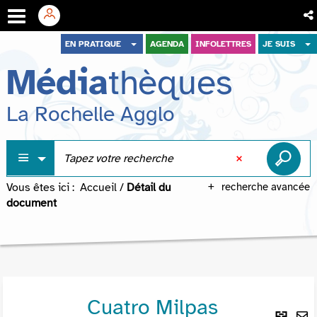
Aller
Aller
Aller
EN PRATIQUE
AGENDA
INFOLETTRES
JE SUIS
au
au
à
Média
thèques
menu
contenu
la
recherche
La Rochelle Agglo
Vous êtes ici :
Accueil
/
Détail du
recherche avancée
document
Cuatro Milpas
Lie