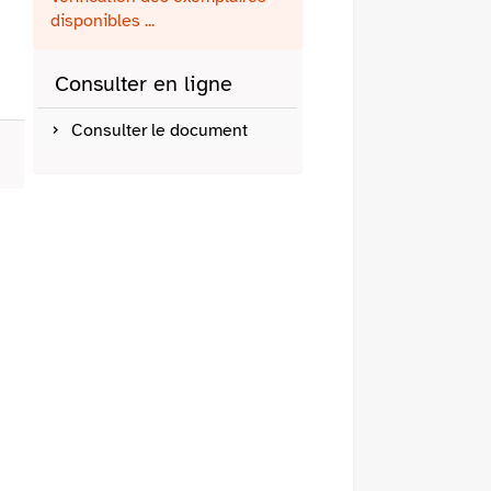
fenêtre)
mail
disponibles ...
Consulter en ligne
Consulter le document