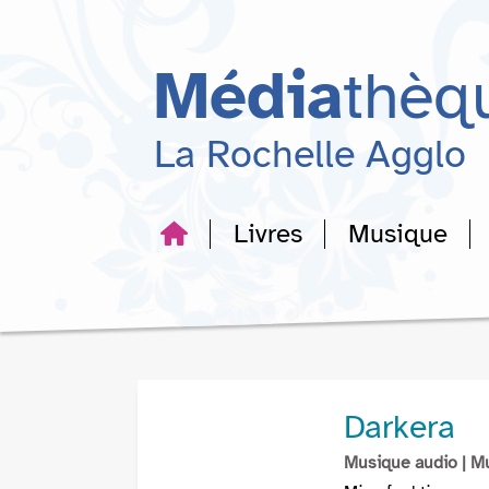
Aller
Aller
Aller
au
au
à
menu
contenu
la
Média
thèq
recherche
La Rochelle Agglo
Livres
Musique
Darkera
Musique audio
| M