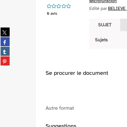
Microfunktion
/5
Edité par
BELIEVE /
0
avis
SUJET
Partager
sur
Partager
Sujets
twitter
sur
(Nouvelle
Partager
facebook
fenêtre)
sur
(Nouvelle
Partager
tumblr
fenêtre)
sur
(Nouvelle
pinterest
Se procurer le document
fenêtre)
(Nouvelle
fenêtre)
Autre format
Suggestions