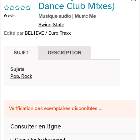
Dance Club Mixes)
per
En
/5
(Nou
par
0
avis
Musique audio
| Music Me
fenê
mai
Swing State
Edité par
BELIEVE / Euro Traxx
SUJET
DESCRIPTION
Sujets
Pop, Rock
Vérification des exemplaires disponibles ...
Consulter en ligne
Consulter le document