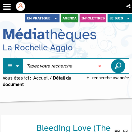
Aller
Aller
Aller
EN PRATIQUE
AGENDA
INFOLETTRES
JE SUIS
au
au
à
Média
thèques
menu
contenu
la
recherche
La Rochelle Agglo
Vous êtes ici :
Accueil
/
Détail du
recherche avancée
document
Bleeding Love (The
Lie