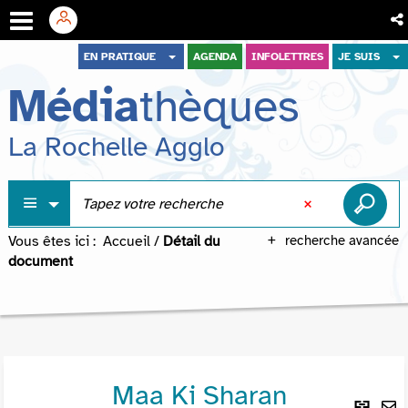
Aller
Aller
Aller
EN PRATIQUE
AGENDA
INFOLETTRES
JE SUIS
au
au
à
Média
thèques
menu
contenu
la
recherche
La Rochelle Agglo
Vous êtes ici :
Accueil
/
Détail du
recherche avancée
document
Maa Ki Sharan
Lie