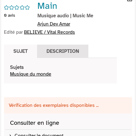
Main
per
En
/5
(Nou
par
0
avis
Musique audio
| Music Me
fenê
mai
Arjun Dev Amar
Edité par
BELIEVE / Vital Records
SUJET
DESCRIPTION
Sujets
Musique du monde
Vérification des exemplaires disponibles ...
Consulter en ligne
Consulter le document