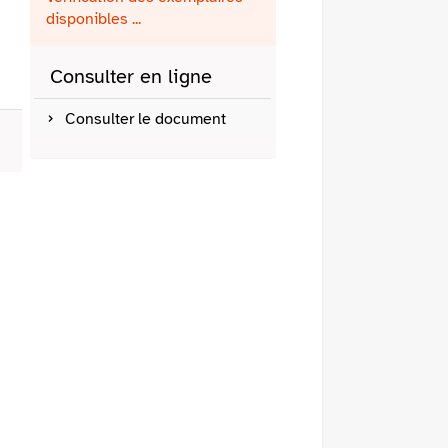
fenêtre)
mail
disponibles ...
Consulter en ligne
Consulter le document