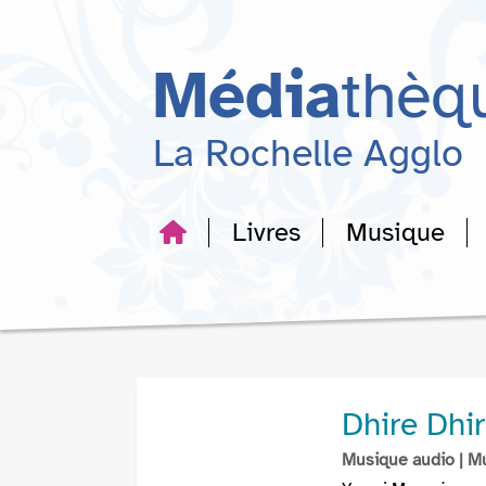
Aller
Aller
Aller
au
au
à
menu
contenu
la
Média
thèq
recherche
La Rochelle Agglo
Livres
Musique
Dhire Dhi
Musique audio
| M