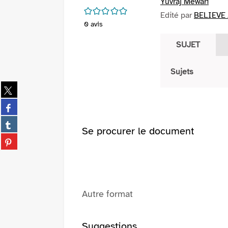
Yuvraj Mewari
/5
Edité par
BELIEVE /
0
avis
SUJET
Sujets
Partager
sur
Partager
twitter
sur
(Nouvelle
Partager
facebook
Se procurer le document
fenêtre)
sur
(Nouvelle
Partager
tumblr
fenêtre)
sur
(Nouvelle
pinterest
fenêtre)
(Nouvelle
fenêtre)
Autre format
Suggestions