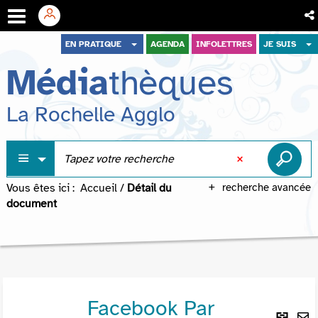
Aller
Aller
Aller
EN PRATIQUE
AGENDA
INFOLETTRES
JE SUIS
au
au
à
Média
thèques
menu
contenu
la
recherche
La Rochelle Agglo
Vous êtes ici :
Accueil
/
Détail du
recherche avancée
document
Facebook Par
Lie