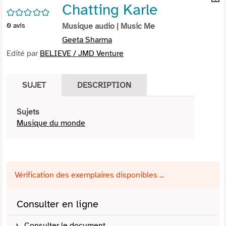
Chatting Karle
per
En
/5
(Nou
par
0
avis
Musique audio
| Music Me
fenê
mai
Geeta Sharma
Edité par
BELIEVE / JMD Venture
SUJET
DESCRIPTION
Sujets
Musique du monde
Vérification des exemplaires disponibles ...
Consulter en ligne
Consulter le document